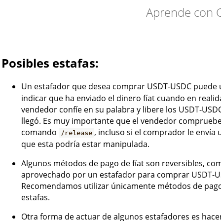
Aprende con C
Posibles estafas:
Un estafador que desea comprar USDT-USDC puede u
indicar que ha enviado el dinero fíat cuando en reali
vendedor confíe en su palabra y libere los USDT-USDC s
llegó. Es muy importante que el vendedor compruebe qu
comando
, incluso si el comprador le enví
/release
que esta podría estar manipulada.
Algunos métodos de pago de fíat son reversibles, com
aprovechado por un estafador para comprar USDT-USDC 
Recomendamos utilizar únicamente métodos de pago ir
estafas.
Otra forma de actuar de algunos estafadores es hacer